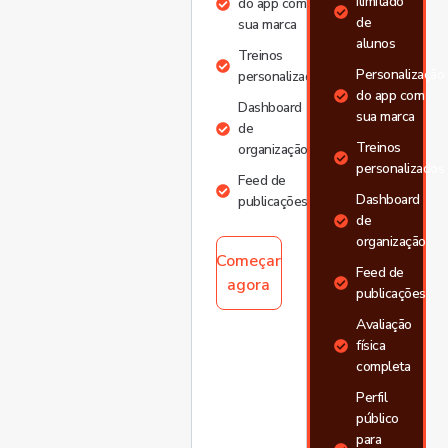
ilimitado
do app com
de
sua marca
alunos
Treinos
Personalização
personalizados
do app com
Dashboard
sua marca
de
Treinos
organização
personalizados
Feed de
Dashboard
publicações
de
organização
Começar
Feed de
agora
publicações
Avaliação
física
completa
Perfil
público
para