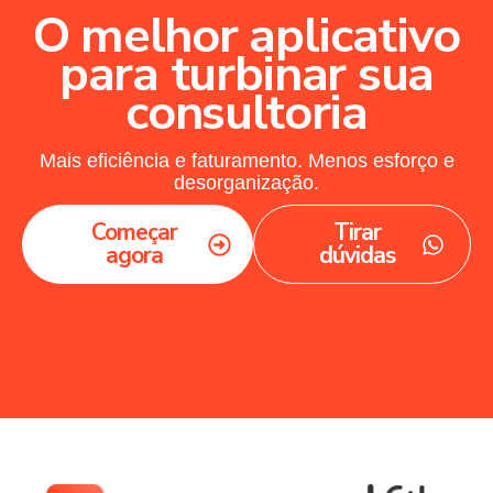
O melhor aplicativo
para turbinar sua
consultoria
Mais eficiência e faturamento. Menos esforço e
desorganização.
Começar
Tirar
agora
dúvidas