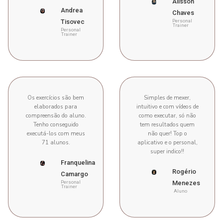
Alisson
Andrea
Chaves
Tisovec
Personal
Trainer
Personal
Trainer
Os exercícios são bem
Simples de mexer,
elaborados para
intuitivo e com vídeos de
compreensão do aluno.
como executar, só não
Tenho conseguido
tem resultados quem
executá-los com meus
não quer! Top o
71 alunos.
aplicativo e o personal,
super indico!!
Franquelina
Rogério
Camargo
Personal
Menezes
Trainer
Aluno