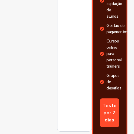
captação
de
alunos
Gestão de
pagamentos
Cursos
online
para
personal
trainers
Grupos
de
desafios
Teste
por 7
dias