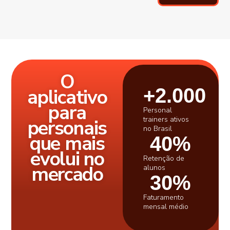
O
aplicativo
+
2.000
para
Personal
trainers ativos
personais
no Brasil
que mais
40
%
evolui no
Retenção de
mercado
alunos
30
%
Faturamento
mensal médio