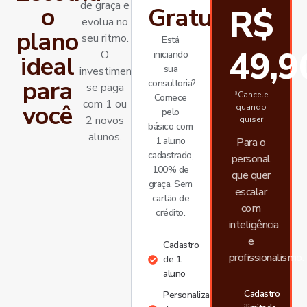
de graça e
o
Gratuito
R$
evolua no
plano
seu ritmo.
Está
49,9
O
iniciando
ideal
sua
investimento
para
consultoria?
se paga
*Cancele
Comece
com 1 ou
você
quando
pelo
2 novos
quiser
básico com
alunos.
1 aluno
Para o
cadastrado,
personal
100% de
que quer
graça. Sem
escalar
cartão de
com
crédito.
inteligência
e
Cadastro
profissionalismo.
de 1
aluno
Cadastro
Personalização