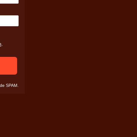
e
.
o de SPAM.