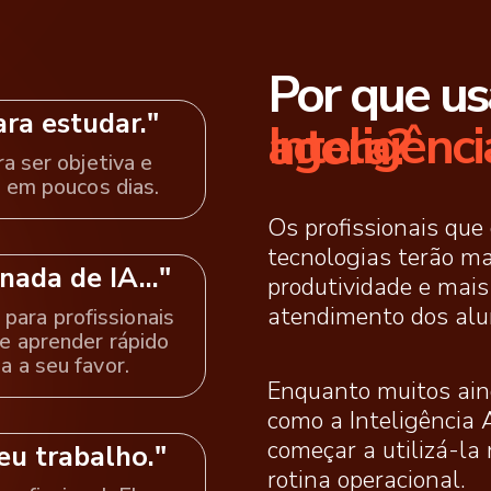
Por que us
a estudar."​
Inteligência Artficial agora?
ra ser objetiva e
o em poucos dias.
Os profissionais qu
tecnologias terão ma
ada de IA..."​
produtividade e mais
atendimento dos alu
 para profissionais
e aprender rápido
a a seu favor.
Enquanto muitos ain
como a Inteligência A
começar a utilizá-la 
eu trabalho."​
rotina operacional.