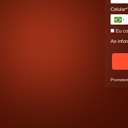
Celular*
Eu co
Ao info
Prometemo