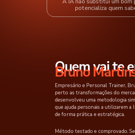
A IA não substitui um bom p
potencializa quem sabe 
Quem vai te e
Bruno Martin
Empresário e Personal Trainer, B
perto as transformações do mercad
desenvolveu uma metodologia si
que ajuda personais a utilizarem a I
de forma prática e estratégica.
Método testado e comprovado. Se