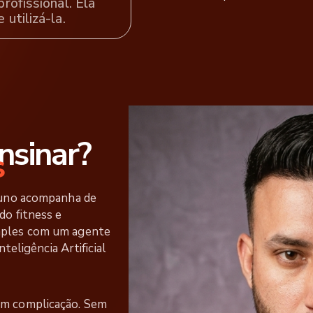
rofissional. Ela
utilizá-la.
nsinar?
s
runo acompanha de
o fitness e
mples com um agente
nteligência Artificial
m complicação. Sem