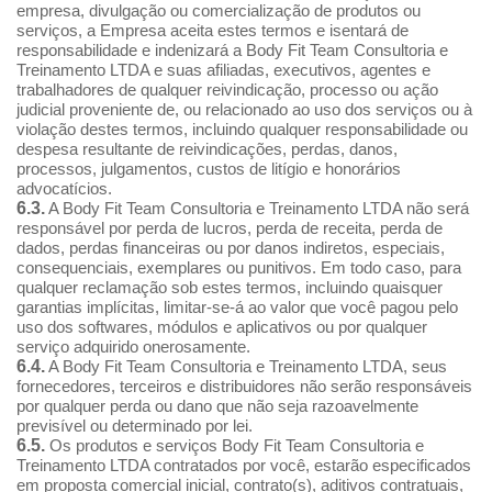
empresa, divulgação ou comercialização de produtos ou
serviços, a Empresa aceita estes termos e isentará de
responsabilidade e indenizará a Body Fit Team Consultoria e
Treinamento LTDA e suas afiliadas, executivos, agentes e
trabalhadores de qualquer reivindicação, processo ou ação
judicial proveniente de, ou relacionado ao uso dos serviços ou à
violação destes termos, incluindo qualquer responsabilidade ou
despesa resultante de reivindicações, perdas, danos,
processos, julgamentos, custos de litígio e honorários
advocatícios.
6.3.
A Body Fit Team Consultoria e Treinamento LTDA não será
responsável por perda de lucros, perda de receita, perda de
dados, perdas financeiras ou por danos indiretos, especiais,
consequenciais, exemplares ou punitivos. Em todo caso, para
qualquer reclamação sob estes termos, incluindo quaisquer
garantias implícitas, limitar-se-á ao valor que você pagou pelo
uso dos softwares, módulos e aplicativos ou por qualquer
serviço adquirido onerosamente.
6.4.
A Body Fit Team Consultoria e Treinamento LTDA, seus
fornecedores, terceiros e distribuidores não serão responsáveis
por qualquer perda ou dano que não seja razoavelmente
previsível ou determinado por lei.
6.5.
Os produtos e serviços Body Fit Team Consultoria e
Treinamento LTDA contratados por você, estarão especificados
em proposta comercial inicial, contrato(s), aditivos contratuais,