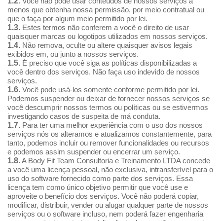
1.2.
Você não pode usar conteúdos de nossos serviços a
menos que obtenha nossa permissão, por meio contratual ou
que o faça por algum meio permitido por lei.
1.3.
Estes termos não conferem a você o direito de usar
quaisquer marcas ou logotipos utilizados em nossos serviços.
1.4.
Não remova, oculte ou altere quaisquer avisos legais
exibidos em, ou junto a nossos serviços.
1.5.
É preciso que você siga as políticas disponibilizadas a
você dentro dos serviços. Não faça uso indevido de nossos
serviços.
1.6.
Você pode usá-los somente conforme permitido por lei.
Podemos suspender ou deixar de fornecer nossos serviços se
você descumprir nossos termos ou políticas ou se estivermos
investigando casos de suspeita de má conduta.
1.7.
Para ter uma melhor experiência com o uso dos nossos
serviços nós os alteramos e atualizamos constantemente, para
tanto, podemos incluir ou remover funcionalidades ou recursos
e podemos assim suspender ou encerrar um serviço.
1.8.
A Body Fit Team Consultoria e Treinamento LTDA concede
a você uma licença pessoal, não exclusiva, intransferível para o
uso do software fornecido como parte dos serviços. Essa
licença tem como único objetivo permitir que você use e
aproveite o benefício dos serviços. Você não poderá copiar,
modificar, distribuir, vender ou alugar qualquer parte de nossos
serviços ou o software incluso, nem poderá fazer engenharia