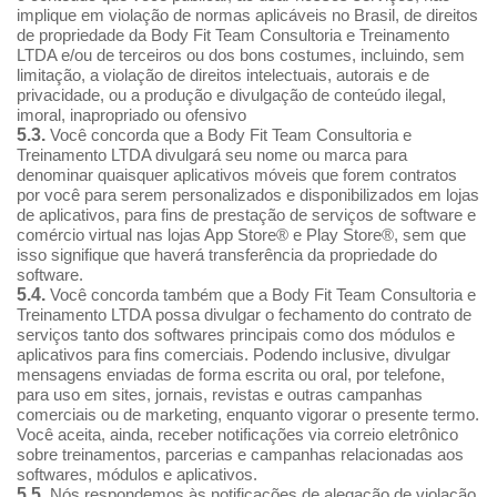
implique em violação de normas aplicáveis no Brasil, de direitos
de propriedade da Body Fit Team Consultoria e Treinamento
LTDA e/ou de terceiros ou dos bons costumes, incluindo, sem
limitação, a violação de direitos intelectuais, autorais e de
privacidade, ou a produção e divulgação de conteúdo ilegal,
imoral, inapropriado ou ofensivo
5.3.
Você concorda que a Body Fit Team Consultoria e
Treinamento LTDA divulgará seu nome ou marca para
denominar quaisquer aplicativos móveis que forem contratos
por você para serem personalizados e disponibilizados em lojas
de aplicativos, para fins de prestação de serviços de software e
comércio virtual nas lojas App Store® e Play Store®, sem que
isso signifique que haverá transferência da propriedade do
software.
5.4.
Você concorda também que a Body Fit Team Consultoria e
Treinamento LTDA possa divulgar o fechamento do contrato de
serviços tanto dos softwares principais como dos módulos e
aplicativos para fins comerciais. Podendo inclusive, divulgar
mensagens enviadas de forma escrita ou oral, por telefone,
para uso em sites, jornais, revistas e outras campanhas
comerciais ou de marketing, enquanto vigorar o presente termo.
Você aceita, ainda, receber notificações via correio eletrônico
sobre treinamentos, parcerias e campanhas relacionadas aos
softwares, módulos e aplicativos.
5.5.
Nós respondemos às notificações de alegação de violação