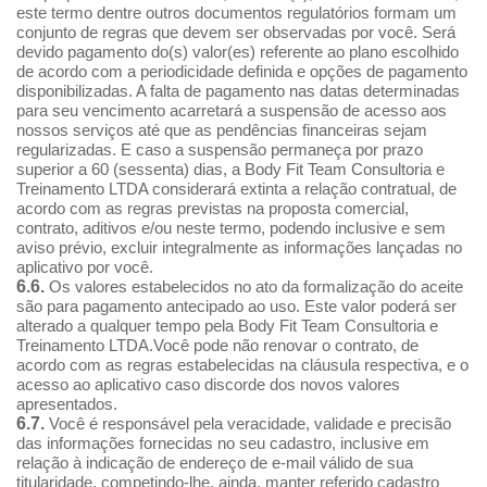
este termo dentre outros documentos regulatórios formam um
conjunto de regras que devem ser observadas por você. Será
devido pagamento do(s) valor(es) referente ao plano escolhido
de acordo com a periodicidade definida e opções de pagamento
disponibilizadas. A falta de pagamento nas datas determinadas
para seu vencimento acarretará a suspensão de acesso aos
nossos serviços até que as pendências financeiras sejam
regularizadas. E caso a suspensão permaneça por prazo
superior a 60 (sessenta) dias, a Body Fit Team Consultoria e
Treinamento LTDA considerará extinta a relação contratual, de
acordo com as regras previstas na proposta comercial,
contrato, aditivos e/ou neste termo, podendo inclusive e sem
aviso prévio, excluir integralmente as informações lançadas no
aplicativo por você.
6.6.
Os valores estabelecidos no ato da formalização do aceite
são para pagamento antecipado ao uso. Este valor poderá ser
alterado a qualquer tempo pela Body Fit Team Consultoria e
Treinamento LTDA.Você pode não renovar o contrato, de
acordo com as regras estabelecidas na cláusula respectiva, e o
acesso ao aplicativo caso discorde dos novos valores
apresentados.
6.7.
Você é responsável pela veracidade, validade e precisão
das informações fornecidas no seu cadastro, inclusive em
relação à indicação de endereço de e-mail válido de sua
titularidade, competindo-lhe, ainda, manter referido cadastro