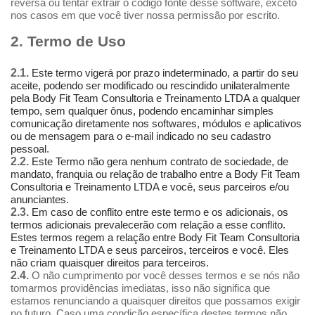
reversa ou tentar extrair o código fonte desse software, exceto
nos casos em que você tiver nossa permissão por escrito.
2. Termo de Uso
2.1.
Este termo vigerá por prazo indeterminado, a partir do seu
aceite, podendo ser modificado ou rescindido unilateralmente
pela Body Fit Team Consultoria e Treinamento LTDA a qualquer
tempo, sem qualquer ônus, podendo encaminhar simples
comunicação diretamente nos softwares, módulos e aplicativos
ou de mensagem para o e-mail indicado no seu cadastro
pessoal.
2.2.
Este Termo não gera nenhum contrato de sociedade, de
mandato, franquia ou relação de trabalho entre a Body Fit Team
Consultoria e Treinamento LTDA e você, seus parceiros e/ou
anunciantes.
2.3.
Em caso de conflito entre este termo e os adicionais, os
termos adicionais prevalecerão com relação a esse conflito.
Estes termos regem a relação entre Body Fit Team Consultoria
e Treinamento LTDA e seus parceiros, terceiros e você. Eles
não criam quaisquer direitos para terceiros.
2.4.
O não cumprimento por você desses termos e se nós não
tomarmos providências imediatas, isso não significa que
estamos renunciando a quaisquer direitos que possamos exigir
no futuro. Caso uma condição específica destes termos não